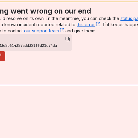
ng went wrong on our end
uld resolve on its own. In the meantime, you can check the
status p
a known incident reported related to
this error
, (opens new win
. If it keeps happe
n to contact
our support team
, (opens new window)
and give them:
83e5b614359add321ffd21c94da
e