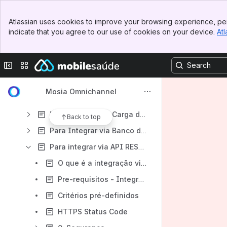
Painel do Atendente
Banner
Configurador Público (Menus)
Atlassian uses cookies to improve your browsing experience, per
Top Bar
indicate that you agree to our use of cookies on your device.
Atl
Resoluções Normativas ANS - Como atender
Sidebar
Main Content
Lojas, DUNS, Meta e itens relacionados
Collapse sidebar
Switch sites or apps
Integrações
O que são integrações?
Mosia Omnichannel
Integrações - iniciando
Para Integrar via Carga de Dados (Arquivos CSV)
Back to top
Para Integrar via Banco de Dados - OMNILINK
Para integrar via API RESTFUL
O que é a integração via API RESTFUL
Pre-requisitos - Integração via API RESTFUL
Critérios pré-definidos
HTTPS Status Code