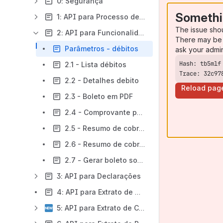
0: Segurança
Somethi
1: API para Processo de Acesso
The issue sho
2: API para Funcionalidade Débitos (boletos)
There may be 
Parâmetros - débitos
ask your admi
2.1 - Lista débitos
Trace: 32c97
2.2 - Detalhes debito
Reload pag
2.3 - Boleto em PDF
2.4 - Comprovante pagamento em PDF
2.5 - Resumo de cobrança
2.6 - Resumo de cobrança em PDF
2.7 - Gerar boleto sob Demanda
3: API para Declarações
4: API para Extrato de Utilização
5: API para Extrato de Coparticipação (Atual)